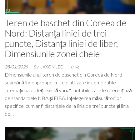
Teren de baschet din Coreea de
Nord: Distanța liniei de trei
puncte, Distanța liniei de liber,
Dimensiunile zonei cheie
28/01/2026
By
JAXON LEE
0
Dimensiunile unui teren de baschet din Coreea de Nord
seamănă îndeaproape cu cele utilizate în competițiile
internaționale, deși există variații notabile care le diferențiază
de standardele NBA și FIBA. Înțelegerea măsurătorilor
specifice, cum ar fi distanțele de la linia de trei puncte și linia
de…