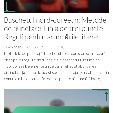
Baschetul nord-coreean: Metode
de punctare, Linia de trei puncte,
Reguli pentru aruncările libere
30/01/2026
By
JAXON LEE
0
Metodele de punctaj în baschetul nord-coreean se aliniază în
principal cu regulile tradiționale ale baschetului, în timp ce
încorporează elemente unice care reflectă abordarea
distinctă a țării față de acest sport. Punctajul se realizează prin
coșuri din teren, aruncări de trei puncte și aruncări libere,…