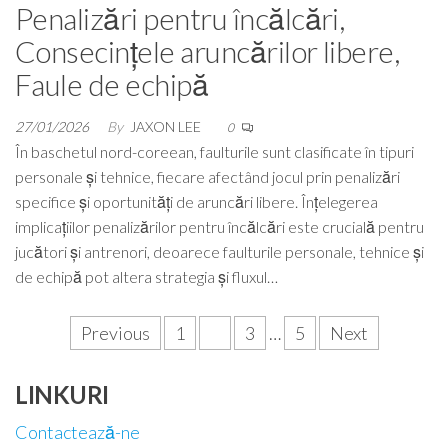
Penalizări pentru încălcări,
Consecințele aruncărilor libere,
Faule de echipă
27/01/2026
By
JAXON LEE
0
În baschetul nord-coreean, faulturile sunt clasificate în tipuri
personale și tehnice, fiecare afectând jocul prin penalizări
specifice și oportunități de aruncări libere. Înțelegerea
implicațiilor penalizărilor pentru încălcări este crucială pentru
jucători și antrenori, deoarece faulturile personale, tehnice și
de echipă pot altera strategia și fluxul…
Posts
Previous
1
2
3
…
5
Next
pagination
LINKURI
Contactează-ne