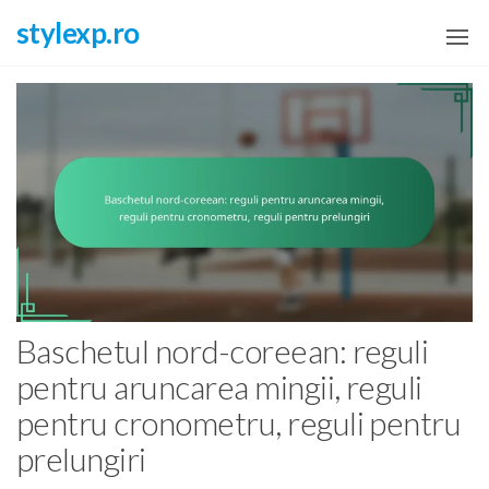
Skip
stylexp.ro
to
the
content
Baschetul nord-coreean: reguli
pentru aruncarea mingii, reguli
pentru cronometru, reguli pentru
prelungiri