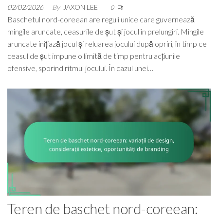
02/02/2026
By
JAXON LEE
0
Baschetul nord-coreean are reguli unice care guvernează
mingile aruncate, ceasurile de șut și jocul în prelungiri. Mingile
aruncate inițiază jocul și reluarea jocului după opriri, în timp ce
ceasul de șut impune o limită de timp pentru acțiunile
ofensive, sporind ritmul jocului. În cazul unei…
Teren de baschet nord-coreean: