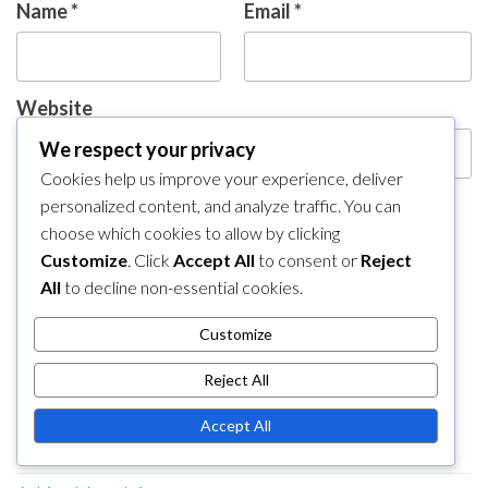
Name
*
Email
*
Website
We respect your privacy
Cookies help us improve your experience, deliver
personalized content, and analyze traffic. You can
Save my name, email, and website in this browser
choose which cookies to allow by clicking
for the next time I comment.
Customize
. Click
Accept All
to consent or
Reject
All
to decline non-essential cookies.
Customize
Reject All
LINKURI
Accept All
Contactează-ne