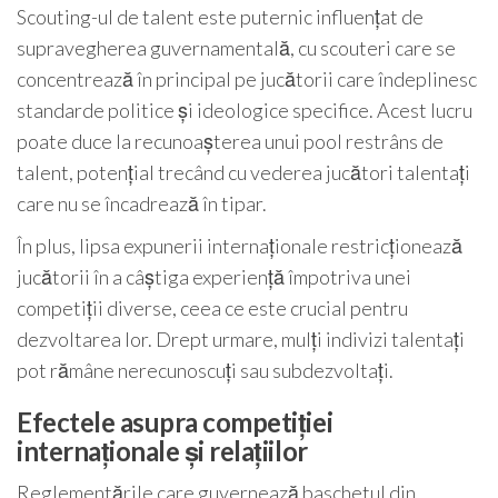
Scouting-ul de talent este puternic influențat de
supravegherea guvernamentală, cu scouteri care se
concentrează în principal pe jucătorii care îndeplinesc
standarde politice și ideologice specifice. Acest lucru
poate duce la recunoașterea unui pool restrâns de
talent, potențial trecând cu vederea jucători talentați
care nu se încadrează în tipar.
În plus, lipsa expunerii internaționale restricționează
jucătorii în a câștiga experiență împotriva unei
competiții diverse, ceea ce este crucial pentru
dezvoltarea lor. Drept urmare, mulți indivizi talentați
pot rămâne nerecunoscuți sau subdezvoltați.
Efectele asupra competiției
internaționale și relațiilor
Reglementările care guvernează baschetul din