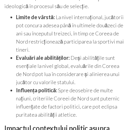
ideologică în procesul său de selecție.
Limite de vârstă:
La nivel internațional, jucătorii
pot concura adesea până în ultimele douăzeci de
ani sau începutul treizeci, în timp ce Coreea de
Nord restricționează participarea la sportivi mai
tineri.
Evaluări ale abilităților:
Deși abilitățile sunt
esențiale la nivel global, evaluările din Coreea
de Nord pot lua în considerare și alinierea unui
jucător cu valorile statului.
Influența politică:
Spre deosebire de multe
națiuni, criteriile Coreei de Nord sunt puternic
influențate de factori politici, care pot eclipsa
puritatea abilității atletice.
Impactul contextului politic asupra