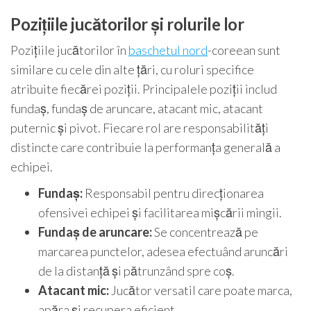
Pozițiile jucătorilor și rolurile lor
Pozițiile jucătorilor în
baschetul nord
-coreean sunt
similare cu cele din alte țări, cu roluri specifice
atribuite fiecărei poziții. Principalele poziții includ
fundaș, fundaș de aruncare, atacant mic, atacant
puternic și pivot. Fiecare rol are responsabilități
distincte care contribuie la performanța generală a
echipei.
Fundaș:
Responsabil pentru direcționarea
ofensivei echipei și facilitarea mișcării mingii.
Fundaș de aruncare:
Se concentrează pe
marcarea punctelor, adesea efectuând aruncări
de la distanță și pătrunzând spre coș.
Atacant mic:
Jucător versatil care poate marca,
apăra și recupera eficient.