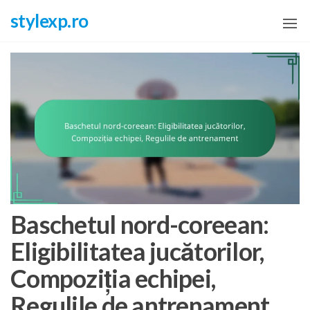
Skip
stylexp.ro
to
the
content
Baschetul nord-coreean:
Eligibilitatea jucătorilor,
Compoziția echipei,
Regulile de antrenament