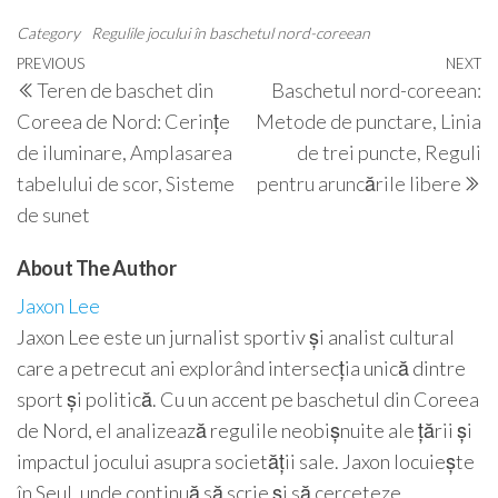
Category
Regulile jocului în baschetul nord-coreean
Post
Previous
PREVIOUS
NEXT
N
Teren de baschet din
Baschetul nord-coreean:
navigation
Post
P
Coreea de Nord: Cerințe
Metode de punctare, Linia
de iluminare, Amplasarea
de trei puncte, Reguli
tabelului de scor, Sisteme
pentru aruncările libere
de sunet
About The Author
Jaxon Lee
Jaxon Lee este un jurnalist sportiv și analist cultural
care a petrecut ani explorând intersecția unică dintre
sport și politică. Cu un accent pe baschetul din Coreea
de Nord, el analizează regulile neobișnuite ale țării și
impactul jocului asupra societății sale. Jaxon locuiește
în Seul, unde continuă să scrie și să cerceteze