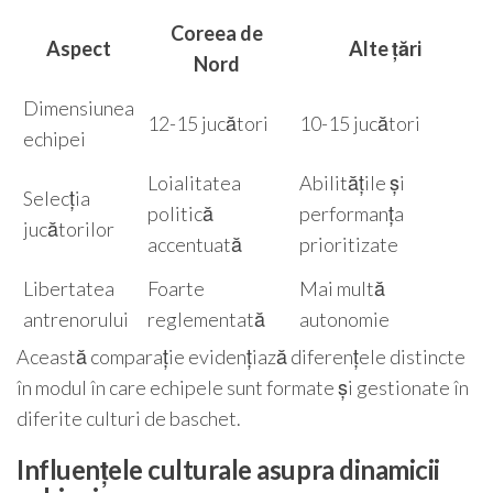
Coreea de
Aspect
Alte țări
Nord
Dimensiunea
12-15 jucători
10-15 jucători
echipei
Loialitatea
Abilitățile și
Selecția
politică
performanța
jucătorilor
accentuată
prioritizate
Libertatea
Foarte
Mai multă
antrenorului
reglementată
autonomie
Această comparație evidențiază diferențele distincte
în modul în care echipele sunt formate și gestionate în
diferite culturi de baschet.
Influențele culturale asupra dinamicii