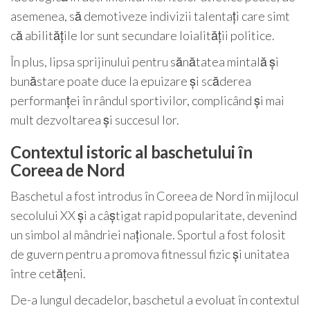
asemenea, să demotiveze indivizii talentați care simt
că abilitățile lor sunt secundare loialității politice.
În plus, lipsa sprijinului pentru sănătatea mintală și
bunăstare poate duce la epuizare și scăderea
performanței în rândul sportivilor, complicând și mai
mult dezvoltarea și succesul lor.
Contextul istoric al baschetului în
Coreea de Nord
Baschetul a fost introdus în Coreea de Nord în mijlocul
secolului XX și a câștigat rapid popularitate, devenind
un simbol al mândriei naționale. Sportul a fost folosit
de guvern pentru a promova fitnessul fizic și unitatea
între cetățeni.
De-a lungul decadelor, baschetul a evoluat în contextul