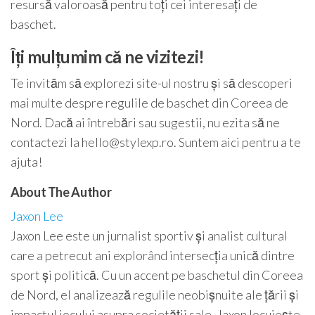
resursă valoroasă pentru toți cei interesați de
baschet.
Îți mulțumim că ne vizitezi!
Te invităm să explorezi site-ul nostru și să descoperi
mai multe despre regulile de baschet din Coreea de
Nord. Dacă ai întrebări sau sugestii, nu ezita să ne
contactezi la
hello@stylexp.ro
. Suntem aici pentru a te
ajuta!
About The Author
Jaxon Lee
Jaxon Lee este un jurnalist sportiv și analist cultural
care a petrecut ani explorând intersecția unică dintre
sport și politică. Cu un accent pe baschetul din Coreea
de Nord, el analizează regulile neobișnuite ale țării și
impactul jocului asupra societății sale. Jaxon locuiește