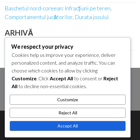
Baschetul nord-coreean: Infracțiuni pe teren,
Comportamentul jucătorilor, Durata jocului
ARHIVĂ
February 2026
We respect your privacy
Cookies help us improve your experience, deliver
January 2026
personalized content, and analyze traffic. You can
choose which cookies to allow by clicking
Customize
. Click
Accept All
to consent or
Reject
CĂUTARE
All
to decline non-essential cookies.
Search
Customize
for:
Reject All
About Us
Contact Us
Cookie Policy
Accept All
Privacy Policy
Sitemap
Terms and Conditions