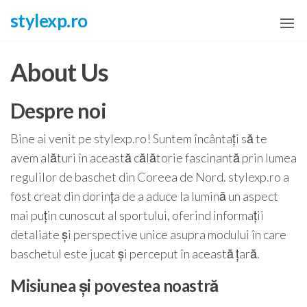
Skip
stylexp.ro
to
the
About Us
content
Despre noi
Bine ai venit pe stylexp.ro! Suntem încântați să te
avem alături în această călătorie fascinantă prin lumea
regulilor de baschet din Coreea de Nord. stylexp.ro a
fost creat din dorința de a aduce la lumină un aspect
mai puțin cunoscut al sportului, oferind informații
detaliate și perspective unice asupra modului în care
baschetul este jucat și perceput în această țară.
Misiunea și povestea noastră