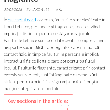
20/01/2026
By
JAXON LEE
0
În
baschetul nord
-coreean, faulturile sunt clasificate în
tipuri tehnice, personale și flagrante, fiecare având
implicații distincte pentru desfășurarea jocului.
Faulturile tehnice sunt acordate pentru comportament
nesportiv sau încălcări ale regulilor care nu implică
contact fizic, în timp ce faulturile personale implică
interacțiuni fizice ilegale care pot perturba fluxul
jocului. Faulturile flagrante, caracterizate prin contact
excesiv sau violent, sunt întâmpinate cu penalizări
stricte pentru a prioritiza siguranța jucătorilor și a
menține integritatea sportului.
Key sections in the article: