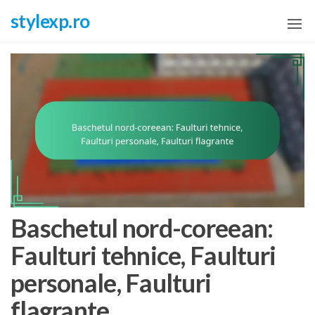
Skip
stylexp.ro
to
the
content
Baschetul nord-coreean:
Faulturi tehnice, Faulturi
personale, Faulturi
flagrante