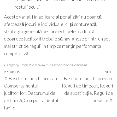
restul jocului.
Aceste variații în aplicare și penalizări nu doar că
afectează jocurile individuale, ci și conturează
strategia generală pe care echipele o adoptă,
deoarece jucătorii trebuie să navigheze printr-un set
mai strict de reguli în timp ce mențin performanța
competitivă.
Category
Regulile jocului în baschetul nord-coreean
Post
Previous
PREVIOUS
NEXT
N
Baschetul nord-coreean:
Baschetul nord-coreean:
navigation
Post
P
Comportamentul
Reguli de timeout, Reguli
jucătorilor, Decorumul de
de substituție, Reguli de
pe bancă, Comportamentul
posesie
fanilor