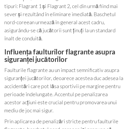
tipuri: Flagrant 1 și Flagrant 2, cel din urmă fiind mai
sever și rezultând în eliminare imediată. Baschetul
nord-coreean urmează în general acest cadru,
asigurându-se că jucătorii sunt ținuți la un standard
înalt de conduită.
Influența faulturilor flagrante asupra
siguranței jucătorilor
Faulturile flagrante au un impact semnificativ asupra
siguranței jucătorilor, deoarece acestea duc adesea la
accidentări care pot lăsa sportivii pe margine pentru
perioade îndelungate. Accentul pe penalizarea
acestor acțiuni este crucial pentru promovarea unui
mediu de joc mai sigur.
Prin aplicarea de penalizări stricte pentru faulturile