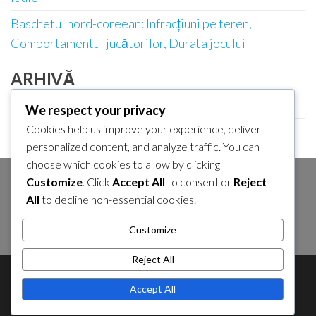
Baschetul nord-coreean: Infracțiuni pe teren,
Comportamentul jucătorilor, Durata jocului
ARHIVĂ
February 2026
We respect your privacy
Cookies help us improve your experience, deliver
January 2026
personalized content, and analyze traffic. You can
choose which cookies to allow by clicking
Customize
. Click
Accept All
to consent or
Reject
CĂUTARE
All
to decline non-essential cookies.
Search
Customize
for:
Reject All
About Us
Contact Us
Cookie Policy
Accept All
Privacy Policy
Sitemap
Terms and Conditions