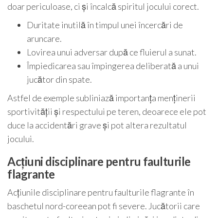
doar periculoase, ci și încalcă spiritul jocului corect.
Duritate inutilă în timpul unei încercări de
aruncare.
Lovirea unui adversar după ce fluierul a sunat.
Împiedicarea sau împingerea deliberată a unui
jucător din spate.
Astfel de exemple subliniază importanța menținerii
sportivității și respectului pe teren, deoarece ele pot
duce la accidentări grave și pot altera rezultatul
jocului.
Acțiuni disciplinare pentru faulturile
flagrante
Acțiunile disciplinare pentru faulturile flagrante în
baschetul nord-coreean pot fi severe. Jucătorii care