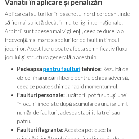
Variatii în aplicare și penalizări
Aplicarea faulturilor în baschetul nord-coreean tinde
să fie mai strictă decât în multe ligi internaționale.
Arbitrii sunt adesea mai vigilenți, ceea ce duce la o
frecvență mai mare a apelurilor de fault în timpul
jocurilor. Acest lucru poate afecta semnificativ fluxul
jocului și structura generală a acestuia.
Pedeapsa
pentru faulturi
tehnice:
Rezultă de
obicei în aruncări libere pentru echipa adversă,
ceea ce poate schimba rapid momentum-ul.
Faulturi personale:
Jucătorii pot fi supuși unei
înlocuiri imediate după acumularea unui anumit
număr de faulturi, adesea stabilit la trei sau
patru.
Faulturi flagrante:
Acestea pot duce la
eliminări, jucătorul vinovat fiind interzis de la